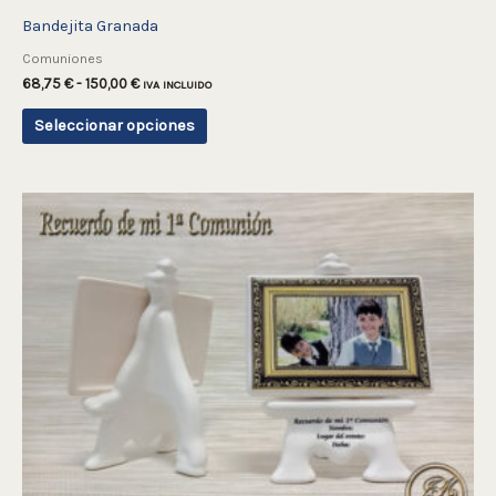
página
Bandejita Granada
de
Comuniones
68,75
€
-
150,00
€
producto
IVA INCLUIDO
Seleccionar opciones