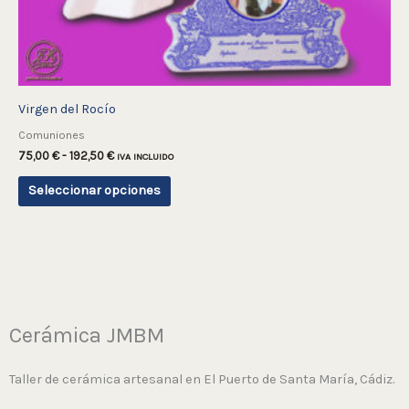
se
pueden
elegir
en
la
Virgen del Rocío
página
Comuniones
de
75,00
€
-
192,50
€
IVA INCLUIDO
producto
Seleccionar opciones
Cerámica JMBM
Taller de cerámica artesanal en El Puerto de Santa María, Cádiz.