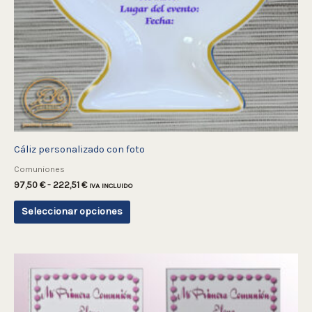
pueden
elegir
en
la
página
de
producto
Cáliz personalizado con foto
Comuniones
97,50
€
-
222,51
€
IVA INCLUIDO
Seleccionar opciones
Rango
Este
de
producto
precios:
desde
tiene
82,51 €