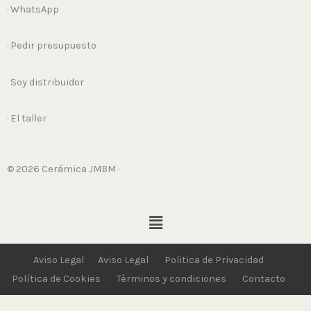
· WhatsApp
· Pedir presupuesto
· Soy distribuidor
· El taller
© 2026 Cerámica JMBM ·
Menú
Aviso Legal
Aviso Legal
Politica de Privacidad
Política de Cookies
Tèrminos y condiciones
Contacto