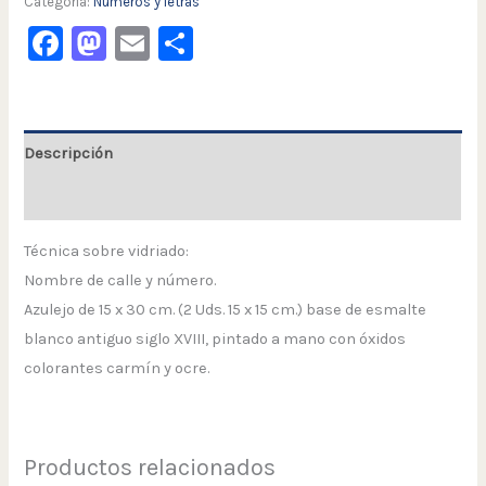
Categoría:
Números y letras
Facebook
Mastodon
Email
Compartir
Descripción
Valoraciones (0)
Técnica sobre vidriado:
Nombre de calle y número.
Azulejo de 15 x 30 cm. (2 Uds. 15 x 15 cm.) base de esmalte
blanco antiguo siglo XVIII, pintado a mano con óxidos
colorantes carmín y ocre.
Productos relacionados