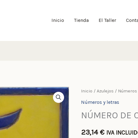
Inicio
Tienda
El Taller
Cont
NÚMERO
Inicio
/
Azulejos
/
Números 
DE
Números y letras
CUERDA
NÚMERO DE 
SECA
cantidad
23,14
€
IVA INCLUI