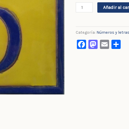
Añadir al car
Categoría:
Números y letra
Facebook
Masto
Emai
C