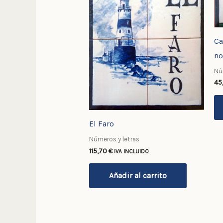
Ca
n
Nú
45
El Faro
Números y letras
115,70
€
IVA INCLUIDO
Añadir al carrito