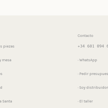
Contacto
as piezas
+34 601 094 
a y mesa
· WhatsApp
es
· Pedir presupue
ad
· Soy distribuidor
a Santa
· El taller